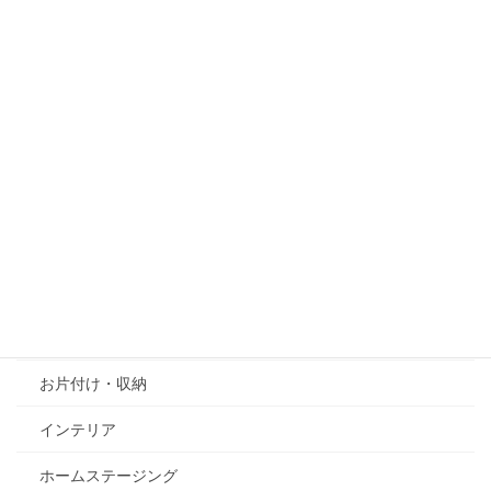
頭寒足熱アイテム～温かいひざ掛け～
2021-09-06
SDGsの実践①石でできるホームセラピー
2021-06-15
カテゴリー
column
お片付け・収納
インテリア
ホームステージング