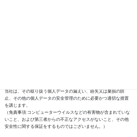
(2)お客様の同意があった場合
(3)お客様がご自身の個人情報について照会・修正などを希望され
る場合
（当社が定める方法により お客様ご自身であることが確認できた
場合に限り対応）
5. 安全管理措置
当社は、その取り扱う個人データの漏えい、紛失又は棄損の防
止、その他の個人データの安全管理のために必要かつ適切な措置
を講じます。
（免責事項:コンピューターウイルスなどの有害物が含まれていな
いこと、および第三者からの不正なアクセスがないこと、その他
安全性に関する保証をするものではございません。）