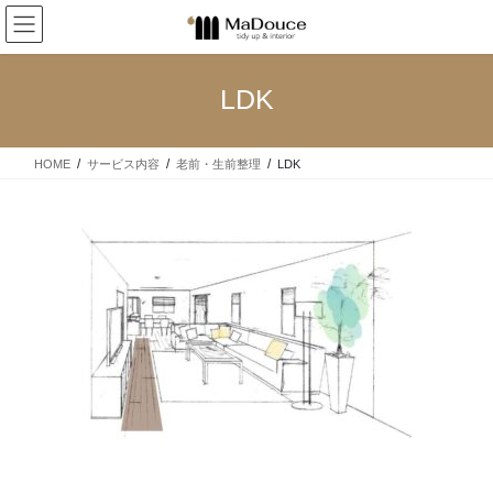
コ
ナ
ン
ビ
テ
ゲ
ン
ー
LDK
ツ
シ
へ
ョ
ス
ン
HOME
サービス内容
老前・生前整理
LDK
キ
に
ッ
移
プ
動