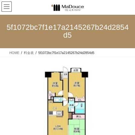
コ
ナ
ン
ビ
テ
ゲ
ン
ー
5f1072bc7f1e17a2145267b24d2854
ツ
シ
d5
へ
ョ
ス
ン
キ
に
HOME
料金表
5f1072bc7f1e17a2145267b24d2854d5
ッ
移
プ
動