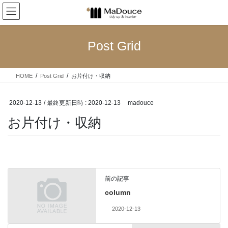
コ
ナ
ン
ビ
テ
ゲ
ン
ー
Post Grid
ツ
シ
へ
ョ
ス
ン
HOME
Post Grid
お片付け・収納
キ
に
ッ
移
プ
動
2020-12-13
/ 最終更新日時 :
2020-12-13
madouce
お片付け・収納
前の記事
column
2020-12-13