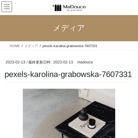
コ
ナ
ン
ビ
テ
ゲ
ン
ー
メディア
ツ
シ
へ
ョ
ス
ン
HOME
メディア
pexels-karolina-grabowska-7607331
キ
に
ッ
移
プ
動
2023-02-13
/ 最終更新日時 :
2023-02-13
madouce
pexels-karolina-grabowska-7607331