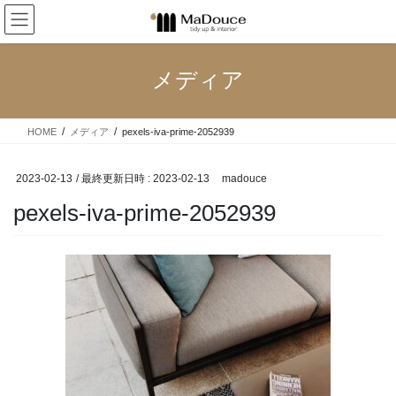
コ
ナ
ン
ビ
テ
ゲ
ン
ー
メディア
ツ
シ
へ
ョ
ス
ン
HOME
メディア
pexels-iva-prime-2052939
キ
に
ッ
移
プ
動
2023-02-13
/ 最終更新日時 :
2023-02-13
madouce
pexels-iva-prime-2052939