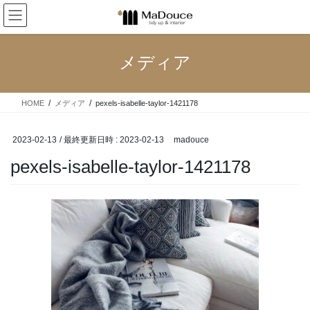
コ
ナ
ン
ビ
テ
ゲ
ン
ー
メディア
ツ
シ
へ
ョ
ス
ン
HOME
メディア
pexels-isabelle-taylor-1421178
キ
に
ッ
移
プ
動
2023-02-13
/ 最終更新日時 :
2023-02-13
madouce
pexels-isabelle-taylor-1421178