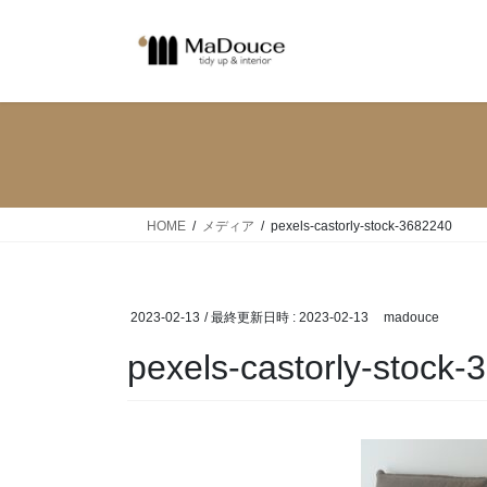
コ
ナ
ン
ビ
テ
ゲ
ン
ー
ツ
シ
へ
ョ
ス
ン
キ
に
ッ
移
HOME
メディア
pexels-castorly-stock-3682240
プ
動
2023-02-13
/ 最終更新日時 :
2023-02-13
madouce
pexels-castorly-stock