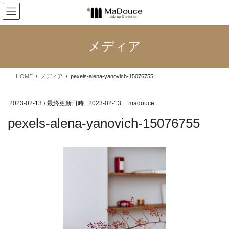
コ
ナ
ン
ビ
テ
ゲ
ン
ー
メディア
ツ
シ
へ
ョ
ス
ン
HOME
メディア
pexels-alena-yanovich-15076755
キ
に
ッ
移
プ
動
2023-02-13
/ 最終更新日時 :
2023-02-13
madouce
pexels-alena-yanovich-15076755