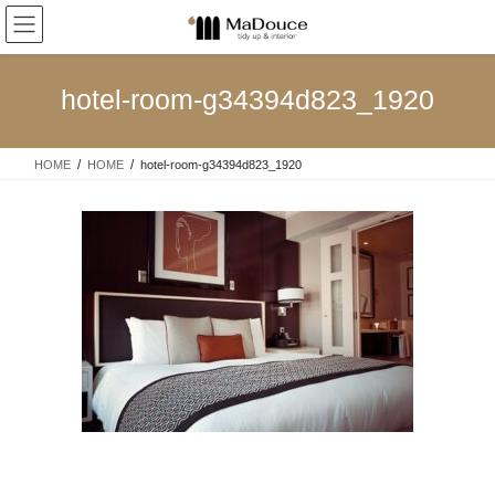
コ
ナ
ン
ビ
テ
ゲ
ン
ー
hotel-room-g34394d823_1920
ツ
シ
へ
ョ
ス
ン
HOME
HOME
hotel-room-g34394d823_1920
キ
に
ッ
移
プ
動