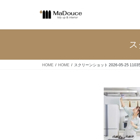
コ
ナ
ン
ビ
テ
ゲ
ン
ー
ツ
シ
へ
ョ
ス
ス
ン
キ
に
ッ
移
HOME
HOME
スクリーンショット 2026-05-25 1103
プ
動