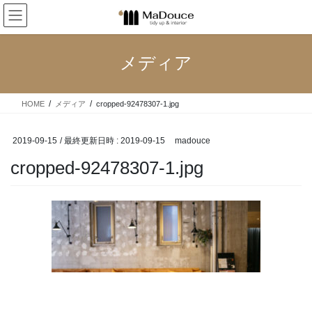
コ
ナ
ン
ビ
テ
ゲ
ン
ー
メディア
ツ
シ
へ
ョ
ス
ン
HOME
メディア
cropped-92478307-1.jpg
キ
に
ッ
移
プ
動
2019-09-15
/ 最終更新日時 :
2019-09-15
madouce
cropped-92478307-1.jpg