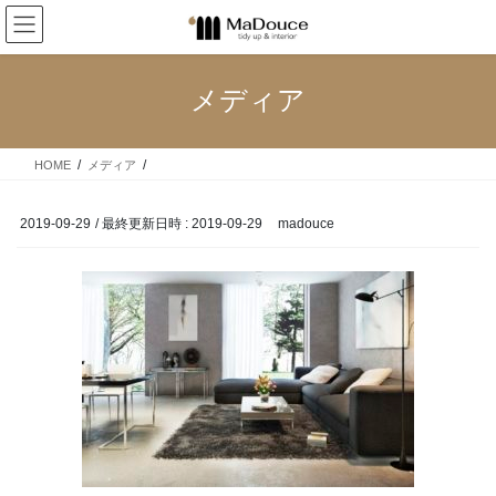
コ
ナ
ン
ビ
テ
ゲ
ン
ー
メディア
ツ
シ
へ
ョ
ス
ン
HOME
メディア
キ
に
ッ
移
プ
動
2019-09-29
/ 最終更新日時 :
2019-09-29
madouce