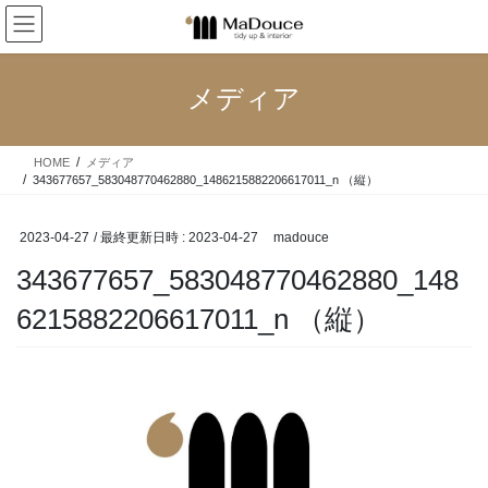
コ
ナ
ン
ビ
テ
ゲ
ン
ー
メディア
ツ
シ
へ
ョ
ス
ン
HOME
メディア
キ
に
343677657_583048770462880_1486215882206617011_n （縦）
ッ
移
プ
動
2023-04-27
/ 最終更新日時 :
2023-04-27
madouce
343677657_583048770462880_148
6215882206617011_n （縦）