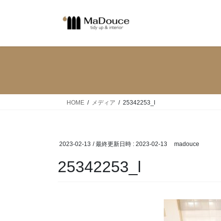
コ
ナ
ン
ビ
テ
ゲ
ン
ー
ツ
シ
へ
ョ
ス
ン
キ
に
ッ
移
HOME
メディア
25342253_l
プ
動
2023-02-13
/ 最終更新日時 :
2023-02-13
madouce
25342253_l