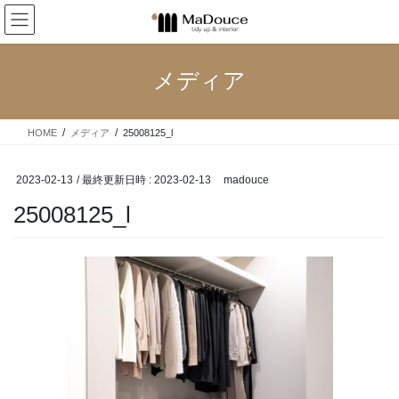
コ
ナ
ン
ビ
テ
ゲ
ン
ー
メディア
ツ
シ
へ
ョ
ス
ン
HOME
メディア
25008125_l
キ
に
ッ
移
プ
動
2023-02-13
/ 最終更新日時 :
2023-02-13
madouce
25008125_l