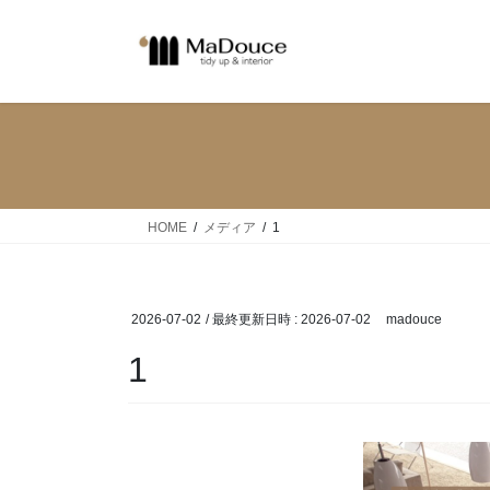
コ
ナ
ン
ビ
テ
ゲ
ン
ー
ツ
シ
へ
ョ
ス
ン
キ
に
ッ
移
HOME
メディア
1
プ
動
2026-07-02
/ 最終更新日時 :
2026-07-02
madouce
1